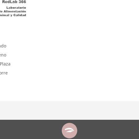
ndo
eno
Plaza
orre