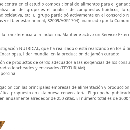
 se centra en el estudio composicional de alimentos para el ganado 
lización del grupo es el análisis de compuestos lipídicos, lo q
lidad oxidativa, etc. El grupo participó activamente en el consor
cos y el bienestar animal, S2009/AGR1704) financiado por la Comun
n la transferencia a la industria. Mantiene activo un Servicio Exte
stigación NUTRICAL, que ha realizado o está realizando en los últ
Incarlopsa, líder mundial en la producción de jamón curado:
ución de productos de cerdo adecuados a las exigencias de los co
curados loncheados y envasados (TEXTURJAM)
 porcina.
igación con las principales empresas de alimentación y producción 
tica propuesta en esta nueva convocatoria. El grupo ha publicado 
iben anualmente alrededor de 250 citas. El número total es de 3000 