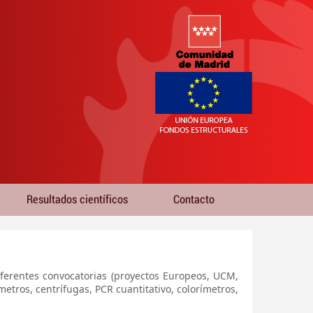
Resultados científicos
Contacto
iferentes convocatorias (proyectos Europeos, UCM,
tros, centrífugas, PCR cuantitativo, colorímetros,