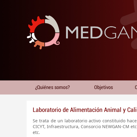
¿Quiénes somos?
Objetivos
O
Laboratorio de Alimentación Animal y Cal
Se trata de un laboratorio activo constituido ha
CICYT, Infraestructura, Consorcio NEWGAN-CM etc).
etc.